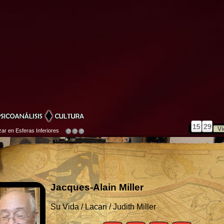
15
29
Vi
r en Esferas Inferiores
Jacques-Alain Miller
Su Vida / Lacan / Judith Miller